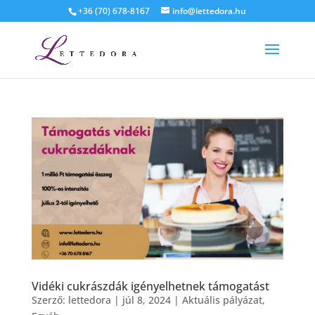
+36 (70) 678-8167
info@lettedora.hu
Vidéki cukrászdák igényelhetnek támogatást
Szerző:
lettedora
|
júl 8, 2024
|
Aktuális pályázat
,