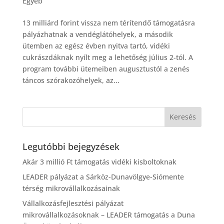
Egyéb
13 milliárd forint vissza nem térítendő támogatásra
pályázhatnak a vendéglátóhelyek, a második
ütemben az egész évben nyitva tartó, vidéki
cukrászdáknak nyílt meg a lehetőség július 2-tól. A
program további ütemeiben augusztustól a zenés
táncos szórakozóhelyek, az...
Legutóbbi bejegyzések
Akár 3 millió Ft támogatás vidéki kisboltoknak
LEADER pályázat a Sárköz-Dunavölgye-Siómente
térség mikrovállalkozásainak
Vállalkozásfejlesztési pályázat
mikrovállalkozásoknak – LEADER támogatás a Duna