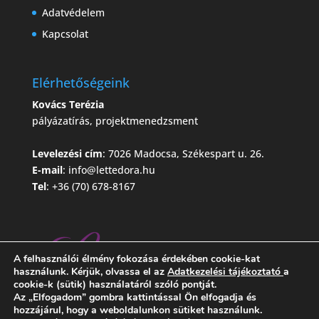
Adatvédelem
Kapcsolat
Elérhetőségeink
Kovács Terézia
pályázatírás, projektmenedzsment
Levelezési cím
: 7026 Madocsa, Székespart u. 26.
E-mail
:
info@lettedora.hu
Tel
: +36 (70) 678-8167
A felhasználói élmény fokozása érdekében cookie-kat
használunk. Kérjük, olvassa el az
Adatkezelési tájékoztató
a
cookie-k (sütik) használatáról szóló pontját.
Az „Elfogadom” gombra kattintással Ön elfogadja és
hozzájárul, hogy a weboldalunkon sütiket használunk.