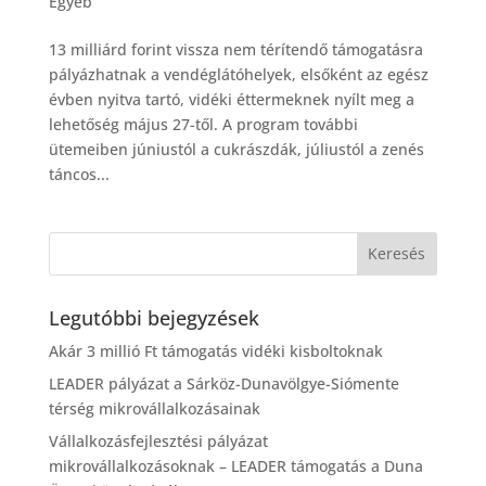
Egyéb
13 milliárd forint vissza nem térítendő támogatásra
pályázhatnak a vendéglátóhelyek, elsőként az egész
évben nyitva tartó, vidéki éttermeknek nyílt meg a
lehetőség május 27-től. A program további
ütemeiben júniustól a cukrászdák, júliustól a zenés
táncos...
Legutóbbi bejegyzések
Akár 3 millió Ft támogatás vidéki kisboltoknak
LEADER pályázat a Sárköz-Dunavölgye-Siómente
térség mikrovállalkozásainak
Vállalkozásfejlesztési pályázat
mikrovállalkozásoknak – LEADER támogatás a Duna