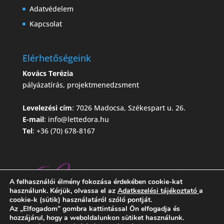
Adatvédelem
Kapcsolat
Elérhetőségeink
Kovács Terézia
pályázatírás, projektmenedzsment
Levelezési cím
: 7026 Madocsa, Székespart u. 26.
E-mail
:
info@lettedora.hu
Tel
: +36 (70) 678-8167
A felhasználói élmény fokozása érdekében cookie-kat
használunk. Kérjük, olvassa el az
Adatkezelési tájékoztató
a
cookie-k (sütik) használatáról szóló pontját.
Az „Elfogadom” gombra kattintással Ön elfogadja és
hozzájárul, hogy a weboldalunkon sütiket használunk.