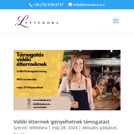
+36 (70) 678-8167
info@lettedora.hu
Vidéki éttermek igényelhetnek támogatást
Szerző:
lettedora
|
máj 28, 2024
|
Aktuális pályázat
,