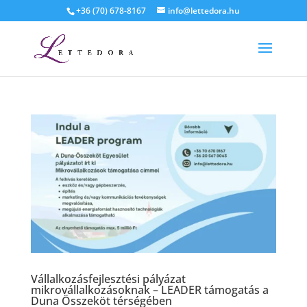
+36 (70) 678-8167
info@lettedora.hu
Vállalkozásfejlesztési pályázat
mikrovállalkozásoknak – LEADER támogatás a
Duna Összeköt térségében