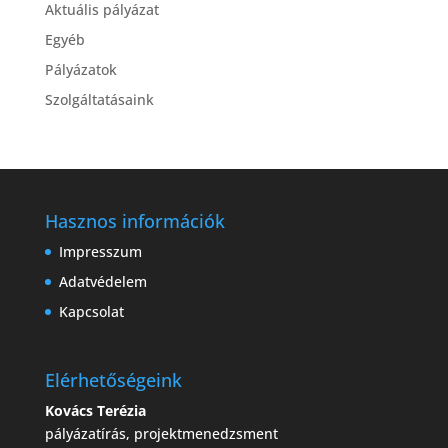
Aktuális pályázat
Egyéb
Pályázatok
Szolgáltatásaink
Hasznos információk
Impresszum
Adatvédelem
Kapcsolat
Elérhetőségeink
Kovács Terézia
pályázatírás, projektmenedzsment