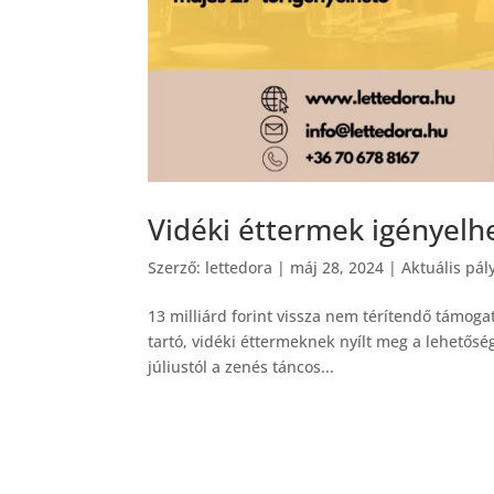
Vidéki éttermek igényel
Szerző:
lettedora
|
máj 28, 2024
|
Aktuális pál
13 milliárd forint vissza nem térítendő támog
tartó, vidéki éttermeknek nyílt meg a lehetős
júliustól a zenés táncos...