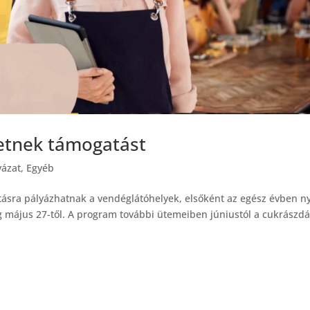
hetnek támogatást
yázat
,
Egyéb
atásra pályázhatnak a vendéglátóhelyek, elsőként az egész évben ny
ég május 27-től. A program további ütemeiben júniustól a cukrászdá