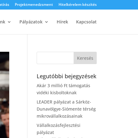
atírás
Projektmenedzsment
Hitelkérelem készítés
ink
Pályázatok
Hírek
Kapcsolat
Legutóbbi bejegyzések
Akár 3 millió Ft támogatás
vidéki kisboltoknak
LEADER pályázat a Sárköz-
Dunavölgye-Siómente térség
mikrovállalkozásainak
Vállalkozásfejlesztési
pályázat