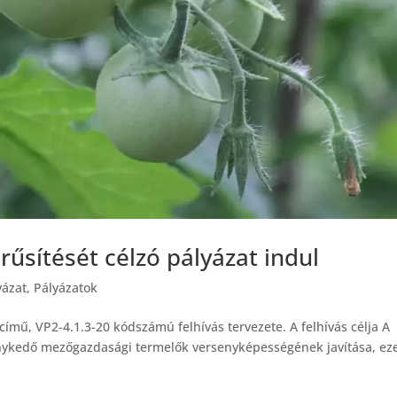
űsítését célzó pályázat indul
yázat
,
Pályázatok
ímű, VP2-4.1.3-20 kódszámú felhívás tervezete. A felhívás célja A
kenykedő mezőgazdasági termelők versenyképességének javítása, ez