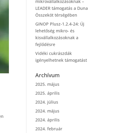
mikrovállalkozásoknak –
LEADER támogatás a Duna
Összeköt térségében
GINOP Plusz-1.2.4-24: Új
lehetőség mikro- és
kisvállalkozásoknak a
fejlődésre
Vidéki cukrászdák
igényelhetnek támogatást
Archívum
2025. május
2025. április
2024. július
2024. május
en
2024. április
2024. február