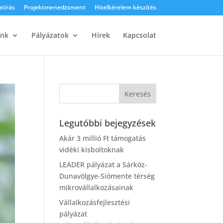
atírás
Projektmenedzsment
Hitelkérelem készítés
ink
Pályázatok
Hírek
Kapcsolat
Legutóbbi bejegyzések
Akár 3 millió Ft támogatás
vidéki kisboltoknak
LEADER pályázat a Sárköz-
Dunavölgye-Siómente térség
mikrovállalkozásainak
Vállalkozásfejlesztési
pályázat