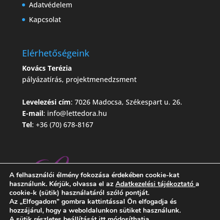
Adatvédelem
Kapcsolat
Elérhetőségeink
Kovács Terézia
pályázatírás, projektmenedzsment
Levelezési cím
: 7026 Madocsa, Székespart u. 26.
E-mail
:
info@lettedora.hu
Tel
: +36 (70) 678-8167
A felhasználói élmény fokozása érdekében cookie-kat
használunk. Kérjük, olvassa el az
Adatkezelési tájékoztató
a
cookie-k (sütik) használatáról szóló pontját.
Az „Elfogadom” gombra kattintással Ön elfogadja és
hozzájárul, hogy a weboldalunkon sütiket használunk.
A sütik részletes beállítását itt módosíthatja.