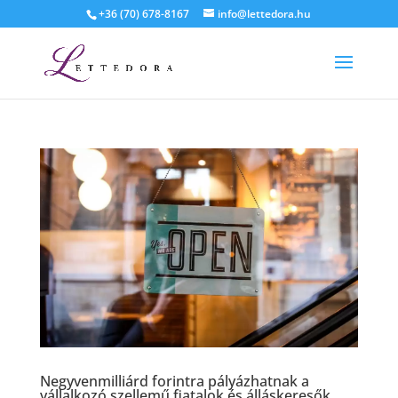
+36 (70) 678-8167
info@lettedora.hu
Negyvenmilliárd forintra pályázhatnak a
vállalkozó szellemű fiatalok és álláskeresők