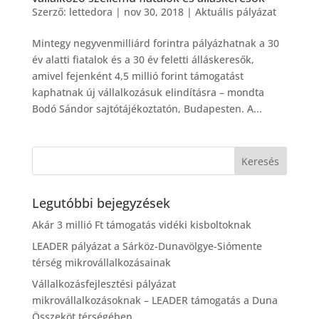
Szerző:
lettedora
|
nov 30, 2018
|
Aktuális pályázat
Mintegy negyvenmilliárd forintra pályázhatnak a 30
év alatti fiatalok és a 30 év feletti álláskeresők,
amivel fejenként 4,5 millió forint támogatást
kaphatnak új vállalkozásuk elindításra – mondta
Bodó Sándor sajtótájékoztatón, Budapesten. A...
Legutóbbi bejegyzések
Akár 3 millió Ft támogatás vidéki kisboltoknak
LEADER pályázat a Sárköz-Dunavölgye-Siómente
térség mikrovállalkozásainak
Vállalkozásfejlesztési pályázat
mikrovállalkozásoknak – LEADER támogatás a Duna
Összeköt térségében