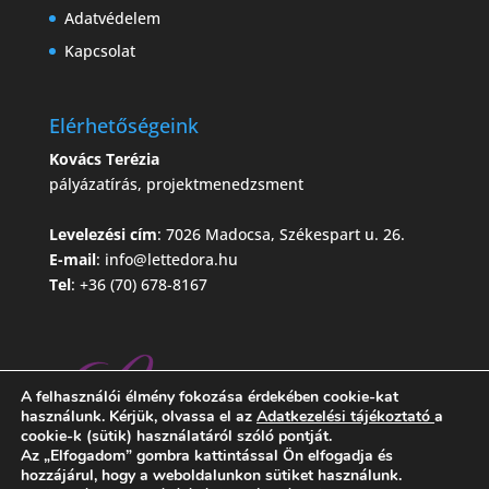
Adatvédelem
Kapcsolat
Elérhetőségeink
Kovács Terézia
pályázatírás, projektmenedzsment
Levelezési cím
: 7026 Madocsa, Székespart u. 26.
E-mail
:
info@lettedora.hu
Tel
: +36 (70) 678-8167
A felhasználói élmény fokozása érdekében cookie-kat
használunk. Kérjük, olvassa el az
Adatkezelési tájékoztató
a
cookie-k (sütik) használatáról szóló pontját.
Az „Elfogadom” gombra kattintással Ön elfogadja és
hozzájárul, hogy a weboldalunkon sütiket használunk.