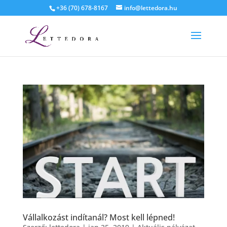
+36 (70) 678-8167
info@lettedora.hu
Vállalkozást indítanál? Most kell lépned!