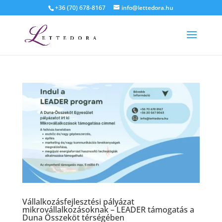
+36 (70) 678-8167
info@lettedora.hu
Vállalkozásfejlesztési pályázat
mikrovállalkozásoknak – LEADER támogatás a
Duna Összeköt térségében