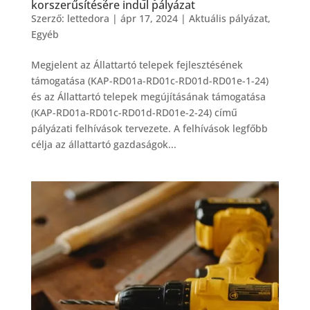
korszerűsítésére indul pályázat
Szerző:
lettedora
|
ápr 17, 2024
|
Aktuális pályázat
,
Egyéb
Megjelent az Állattartó telepek fejlesztésének
támogatása (KAP-RD01a-RD01c-RD01d-RD01e-1-24)
és az Állattartó telepek megújításának támogatása
(KAP-RD01a-RD01c-RD01d-RD01e-2-24) című
pályázati felhívások tervezete. A felhívások legfőbb
célja az állattartó gazdaságok...