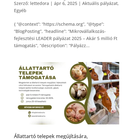
Szerző:
lettedora
|
ápr 6, 2025
|
Aktuális pályázat
,
Egyéb
{ “@context”: “https://schema.org”, “@type”:
“BlogPosting”, “headline”: “Mikrovállalkozás-
fejlesztési LEADER pályázat 2025 – Akár 5 millió Ft
támogatás”, “description”: “Pályázz...
Állattartó telepek megújítására,