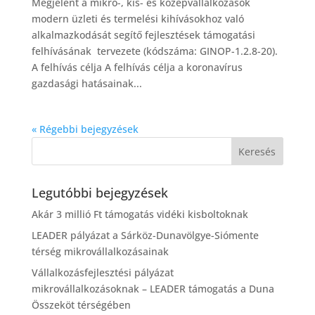
Megjelent a mikro-, kis- és középvállalkozások
modern üzleti és termelési kihívásokhoz való
alkalmazkodását segítő fejlesztések támogatási
felhívásának tervezete (kódszáma: GINOP-1.2.8-20).
A felhívás célja A felhívás célja a koronavírus
gazdasági hatásainak...
« Régebbi bejegyzések
Legutóbbi bejegyzések
Akár 3 millió Ft támogatás vidéki kisboltoknak
LEADER pályázat a Sárköz-Dunavölgye-Siómente
térség mikrovállalkozásainak
Vállalkozásfejlesztési pályázat
mikrovállalkozásoknak – LEADER támogatás a Duna
Összeköt térségében