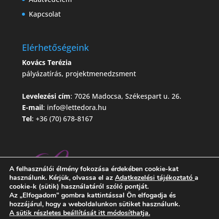
Kapcsolat
Elérhetőségeink
Kovács Terézia
pályázatírás, projektmenedzsment
Levelezési cím
: 7026 Madocsa, Székespart u. 26.
E-mail
:
info@lettedora.hu
Tel
: +36 (70) 678-8167
A felhasználói élmény fokozása érdekében cookie-kat
használunk. Kérjük, olvassa el az
Adatkezelési tájékoztató
a
cookie-k (sütik) használatáról szóló pontját.
Az „Elfogadom” gombra kattintással Ön elfogadja és
hozzájárul, hogy a weboldalunkon sütiket használunk.
A sütik részletes beállítását itt módosíthatja.