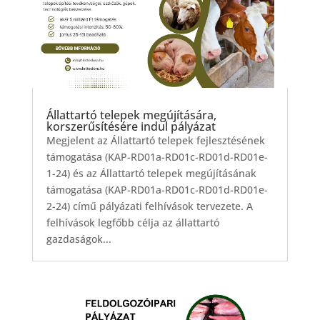
Állattartó telepek megújítására,
korszerűsítésére indul pályázat
Megjelent az Állattartó telepek fejlesztésének
támogatása (KAP-RD01a-RD01c-RD01d-RD01e-
1-24) és az Állattartó telepek megújításának
támogatása (KAP-RD01a-RD01c-RD01d-RD01e-
2-24) című pályázati felhívások tervezete. A
felhívások legfőbb célja az állattartó
gazdaságok...