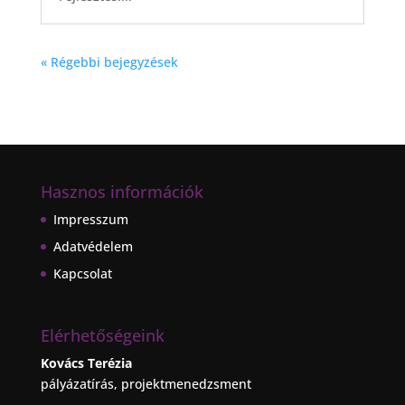
« Régebbi bejegyzések
Hasznos információk
Impresszum
Adatvédelem
Kapcsolat
Elérhetőségeink
Kovács Terézia
pályázatírás, projektmenedzsment