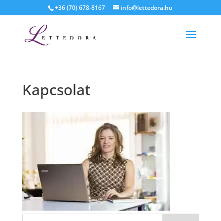
+36 (70) 678-8167
info@lettedora.hu
Kapcsolat