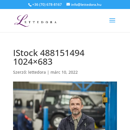
+36 (70) 678-8167
info@lettedora.hu
IStock 488151494
1024×683
Szerző:
lettedora
|
márc 10, 2022