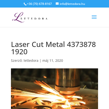
+36 (70) 678-8167
info@lettedora.hu
Laser Cut Metal 4373878
1920
Szerző:
lettedora
|
máj 11, 2020