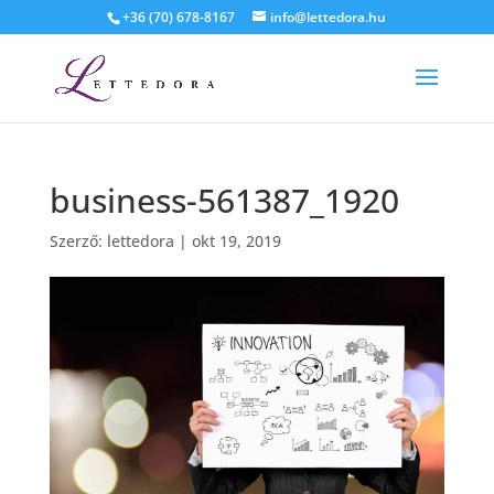
+36 (70) 678-8167
info@lettedora.hu
business-561387_1920
Szerző:
lettedora
|
okt 19, 2019