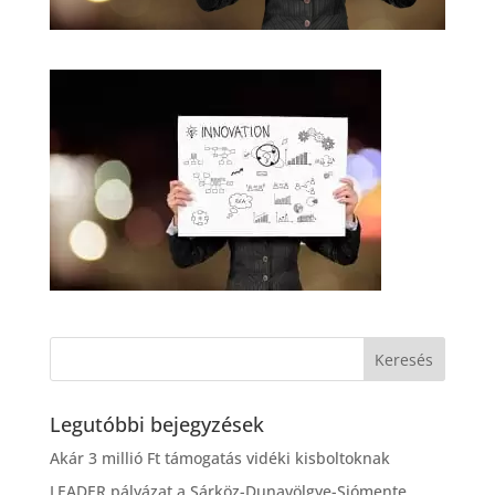
Legutóbbi bejegyzések
Akár 3 millió Ft támogatás vidéki kisboltoknak
LEADER pályázat a Sárköz-Dunavölgye-Siómente