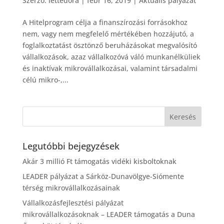
Szerző:
lettedora
|
febr 16, 2019
|
Aktuális pályázat
A Hitelprogram célja a finanszírozási forrásokhoz
nem, vagy nem megfelelő mértékében hozzájutó, a
foglalkoztatást ösztönző beruházásokat megvalósító
vállalkozások, azaz vállalkozóvá váló munkanélküliek
és inaktívak mikrovállalkozásai, valamint társadalmi
célú mikro-,...
Legutóbbi bejegyzések
Akár 3 millió Ft támogatás vidéki kisboltoknak
LEADER pályázat a Sárköz-Dunavölgye-Siómente
térség mikrovállalkozásainak
Vállalkozásfejlesztési pályázat
mikrovállalkozásoknak – LEADER támogatás a Duna