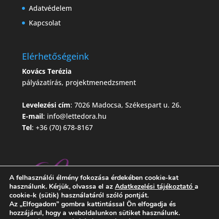
Adatvédelem
Kapcsolat
Elérhetőségeink
Kovács Terézia
pályázatírás, projektmenedzsment
Levelezési cím
: 7026 Madocsa, Székespart u. 26.
E-mail
:
info@lettedora.hu
Tel
: +36 (70) 678-8167
A felhasználói élmény fokozása érdekében cookie-kat
használunk. Kérjük, olvassa el az
Adatkezelési tájékoztató
a
cookie-k (sütik) használatáról szóló pontját.
Az „Elfogadom” gombra kattintással Ön elfogadja és
hozzájárul, hogy a weboldalunkon sütiket használunk.