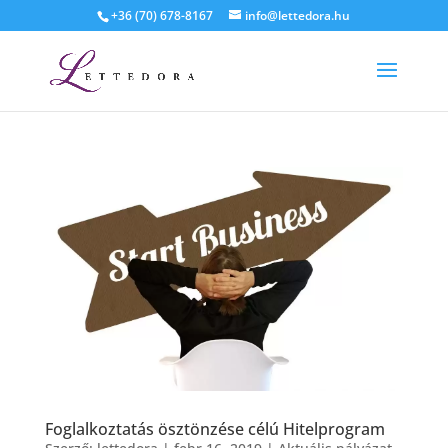
+36 (70) 678-8167
info@lettedora.hu
Foglalkoztatás ösztönzése célú Hitelprogram